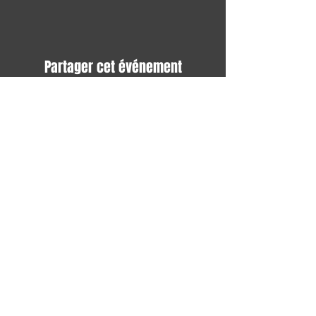
Partager cet événement
Avec tous les derniers concerts et
événements. Abonnez-vous pour
recevoir notre newsletter
S'abonner