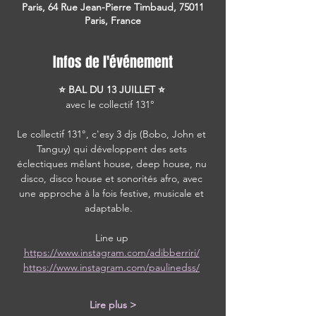
Paris, 64 Rue Jean-Pierre Timbaud, 75011
Paris, France
Infos de l'événement
⭐ BAL DU 13 JUILLET ⭐ 
avec le collectif 131°  
Le collectif 131°, c'esy 3 djs (Bobo, John et 
Tanguy) qui développent des sets 
éclectiques mêlant house, deep house, nu 
disco, disco house et sonorités afro, avec 
une approche à la fois festive, musicale et 
adaptable.   
Line up 
https://www.instagram.com/adibberriri/
https://www.instagram.com/paulinedss/
Lire plus >