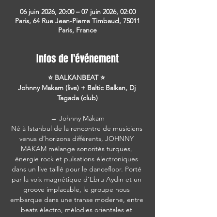
06 juin 2026, 20:00 – 07 juin 2026, 02:00
Paris, 64 Rue Jean-Pierre Timbaud, 75011
Paris, France
Infos de l'événement
⭐ BALKANBEAT ⭐ 
Johnny Makam (live) + Baltic Balkan, Dj 
Tagada (club)
→ Johnny Makam
Né à Istanbul de la rencontre de musiciens 
venus d’horizons différents, JOHNNY 
MAKAM mélange sonorités turques, 
énergie rock et pulsations électroniques 
dans un live taillé pour le dancefloor. Porté 
par la voix magnétique d’Ebru Aydın et un 
groove implacable, le groupe nous 
embarque dans une transe moderne, entre 
beats électro, mélodies orientales et 