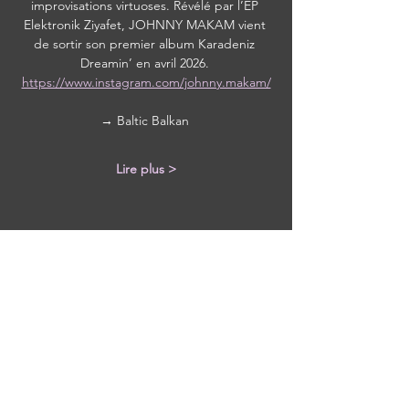
improvisations virtuoses. Révélé par l’EP 
Elektronik Ziyafet, JOHNNY MAKAM vient 
de sortir son premier album Karadeniz 
Dreamin’ en avril 2026. 
https://www.instagram.com/johnny.makam/
→ Baltic Balkan 
Lire plus >
Partager cet événement