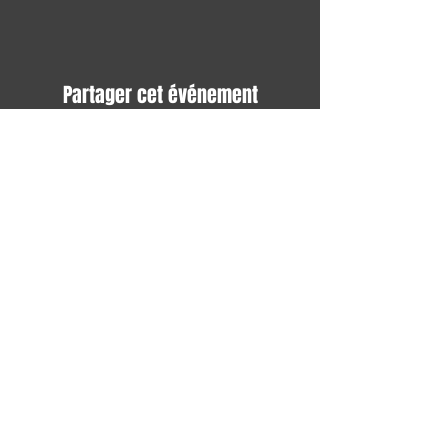
Partager cet événement
Avec tous les derniers concerts et
événements. Abonnez-vous pour
recevoir notre newsletter
S'abonner