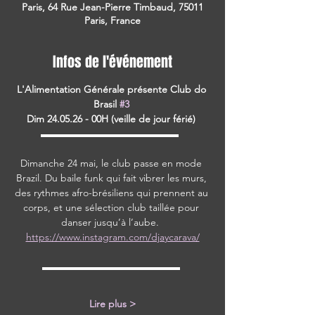
Paris, 64 Rue Jean-Pierre Timbaud, 75011
Paris, France
Infos de l'événement
L'Alimentation Générale présente Club do 
Brasil 
#3
Dim 24.05.26 - 00H (veille de jour férié) 
▬▬▬▬▬▬▬▬▬▬▬▬▬▬  
Dimanche 24 mai, le club passe en mode 
Brazil. Du baile funk qui fait vibrer les murs, 
des rythmes afro-brésiliens qui prennent au 
corps, et une sélection club taillée pour 
danser jusqu’à l’aube.  
https://www.instagram.com/djaycarava/
▬▬▬▬▬▬▬▬▬▬▬▬▬▬ 
Lire plus >