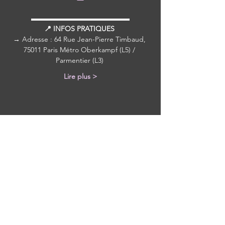
▬▬▬▬▬▬▬▬▬▬▬▬▬▬
📍 INFOS PRATIQUES 
→ Adresse : 64 Rue Jean-Pierre Timbaud, 
75011 Paris Métro Oberkampf (L5) / 
Parmentier (L3) 
Lire plus >
Partager cet événement
Avec tous les derniers concerts et