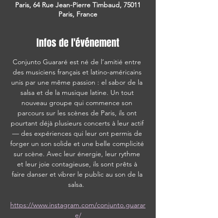
Paris, 64 Rue Jean-Pierre Timbaud, 75011
Paris, France
Infos de l'événement
Conjunto Guararé est né de l’amitié entre 
des musiciens français et latino-américains 
unis par une même passion : el sabor de la 
salsa et de la musique latine. Un tout 
nouveau groupe qui commence son 
parcours sur les scènes de Paris, ils ont 
pourtant déjà plusieurs concerts à leur actif 
— des expériences qui leur ont permis de 
forger un son solide et une belle complicité 
sur scène. Avec leur énergie, leur rythme 
et leur joie contagieuse, ils sont prêts à 
faire danser et vibrer le public au son de la 
salsa.  
https://www.instagram.com/conjunto.guarar
e/