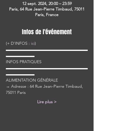
12 sept. 2024, 20:00 – 23:59
Paris, 64 Rue Jean-Pierre Timbaud, 75011
Paris, France
Infos de l'événement
(+ D'INFOS : 
ici
)
▬▬▬▬▬▬▬▬▬▬▬▬▬▬▬▬▬▬▬▬
▬▬▬▬▬▬▬
INFOS PRATIQUES
▬▬▬▬▬▬▬▬▬▬▬▬▬▬▬▬▬▬▬▬
▬▬▬▬▬▬▬
ALIMENTATION GÉNÉRALE
→ Adresse : 64 Rue Jean-Pierre Timbaud, 
75011 Paris
Lire plus >