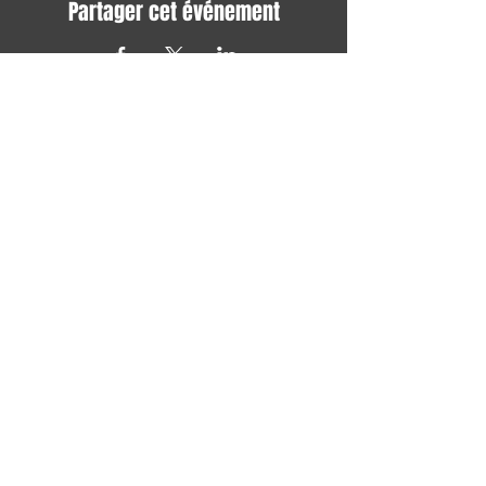
Partager cet événement
Avec tous les derniers concerts et
événements. Abonnez-vous pour
recevoir notre newsletter
S'abonner
TERMES ET CONDITIONS