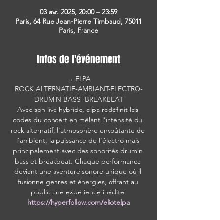
03 avr. 2025, 20:00 – 23:59
Paris, 64 Rue Jean-Pierre Timbaud, 75011
Paris, France
Infos de l'événement
→ ELPA
ROCK ALTERNATIF-AMBIANT-ELECTRO-
DRUM N BASS- BREAKBEAT
Avec son live hybride, elpa redéfinit les 
codes du concert en mêlant l’intensité du 
rock alternatif, l’atmosphère envoûtante de 
l’ambient, la puissance de l’électro mais 
principalement avec des sonorités drum’n 
bass et breakbeat. Chaque performance 
devient une aventure sonore unique où il 
fusionne genres et énergies, offrant au 
public une expérience inédite.
https://hyperfollow.com/eliotelpa