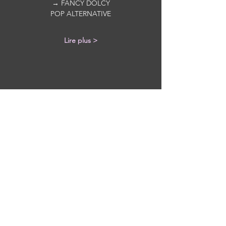
→ FANCY DOLCY
POP ALTERNATIVE
Lire plus >
Partager cet événement
Avec tous les derniers concerts et
événements. Abonnez-vous pour
recevoir notre newsletter