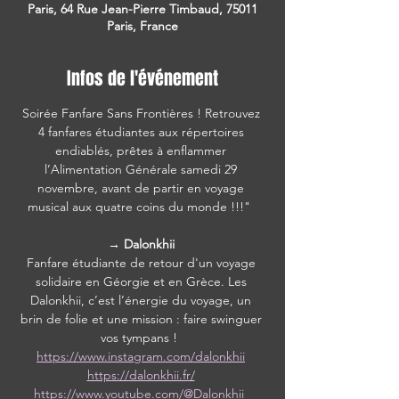
Paris, 64 Rue Jean-Pierre Timbaud, 75011
Paris, France
Infos de l'événement
Soirée Fanfare Sans Frontières ! Retrouvez 
4 fanfares étudiantes aux répertoires 
endiablés, prêtes à enflammer 
l’Alimentation Générale samedi 29 
novembre, avant de partir en voyage 
musical aux quatre coins du monde !!!"  
→ Dalonkhii 
Fanfare étudiante de retour d'un voyage 
solidaire en Géorgie et en Grèce. Les 
Dalonkhii, c’est l’énergie du voyage, un 
brin de folie et une mission : faire swinguer 
vos tympans !  
https://www.instagram.com/dalonkhii
https://dalonkhii.fr/
https://www.youtube.com/@Dalonkhii