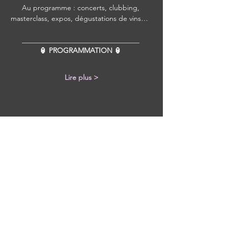
Au programme : concerts, clubbing, 
masterclass, expos, dégustations de vins…  
_________________________________ 
🏮 PROGRAMMATION 🏮 
Lire plus >
Partager cet événement
Avec tous les derniers concerts et