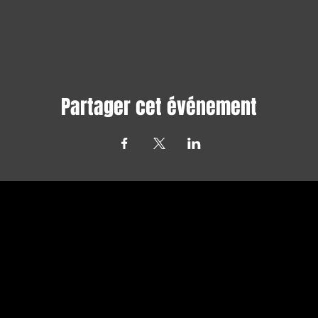
Partager cet événement
Avec tous les derniers concerts et
événements. Abonnez-vous pour recevoir
notre newsletter