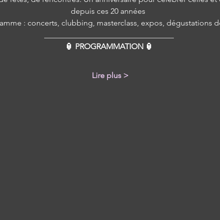
depuis ces 20 années  
amme : concerts, clubbing, masterclass, expos, dégustations de
_________________________________ 
🏮 PROGRAMMATION 🏮 
Lire plus >