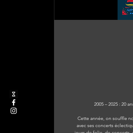
2005 – 2025 : 20 a
Cette année, on souffle n
avec ses concerts éclectiqu
jours de folie, de concerts, 