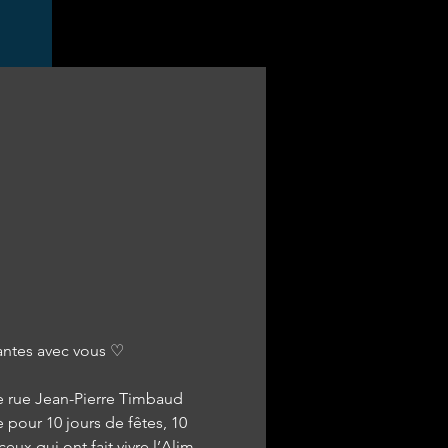
antes avec vous ♡  
e rue Jean-Pierre Timbaud 
 pour 10 jours de fêtes, 10 
eux qui ont fait vivre l’Alim 