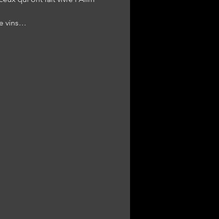
 vins…   