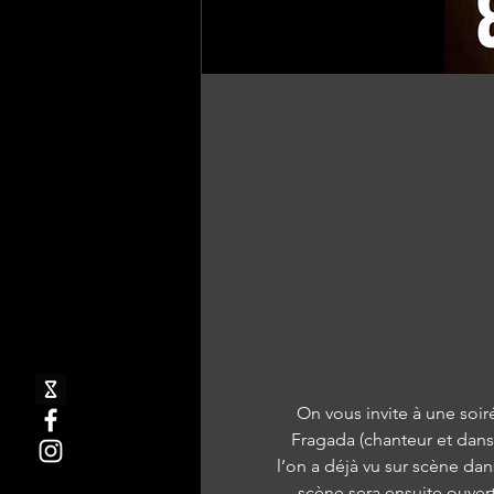
On vous invite à une soir
Fragada (chanteur et dans
l’on a déjà vu sur scène d
scène sera ensuite ouvert