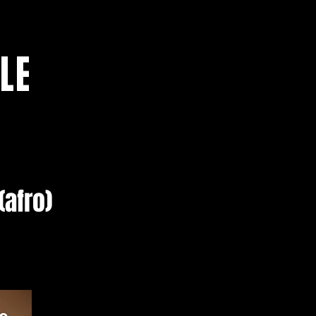
LE
afro)