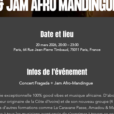
Date et lieu
20 mars 2026, 20:00 – 23:00
Paris, 64 Rue Jean-Pierre Timbaud, 75011 Paris, France
Infos de l'événement
Concert Fragada + Jam Afro-Mandingue  
ée exceptionnelle 100% good vibes et musique africaine. D’abor
eur originaire de la Côte d’Ivoire) et de son nouveau groupe (4
ans d’autres formations comme La Caravane Passe, Amadou & Ma
e à tous les musiciens ayant envie de s’exprimer à travers ce c