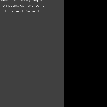
 on pourra compter sur la 
it !! Dansez ! Dansez !  