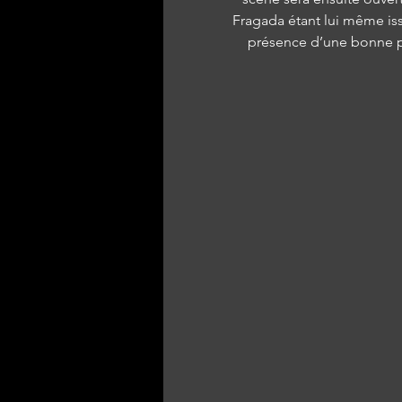
Fragada étant lui même is
présence d’une bonne par