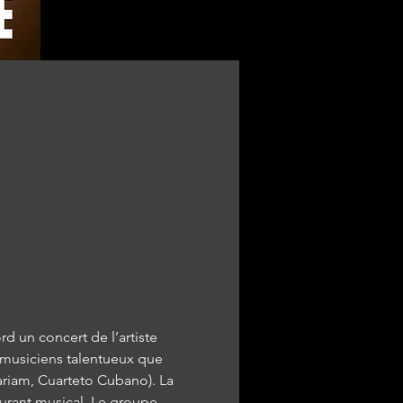
d un concert de l’artiste 
 musiciens talentueux que 
riam, Cuarteto Cubano). La 
ourant musical. Le groupe 