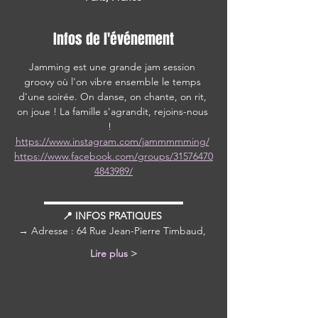
Infos de l'événement
Jamming est une grande jam session 
groovy où l'on vibre ensemble le temps 
d'une soirée. On danse, on chante, on rit, 
on joue ! La famille s'agrandit, rejoins-nous 
!   
https://www.instagram.com/jammmmming/
https://www.facebook.com/groups/31576470
4843989/
▬▬▬▬▬▬▬▬▬▬▬▬▬▬
📍 INFOS PRATIQUES 
→ Adresse : 64 Rue Jean-Pierre Timbaud, 
Lire plus >