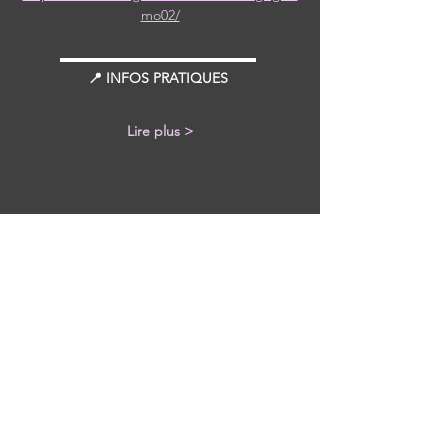
mo02/
▬▬▬▬▬▬▬▬▬▬▬▬▬▬ 
📍 INFOS PRATIQUES 
Lire plus >
Partager cet événement
Avec tous les derniers concerts et
événements. Abonnez-vous pour