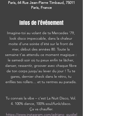
Paris, 64 Rue Jean-Pierre Timbaud, 75011
Paris, France
Infos de l'événement
Imagine-toi au volant de ta Mercedes ‘79, 
look disco impeccable, dans la chaleur 
moite d’une soirée d’été sur le front de 
mer, début des années 80. Toute la 
semaine t’as attendu ce moment magique : 
le samedi soir où tu peux enfin te lâcher, 
danser, ressentir, groover avec chaque fibre 
de ton corps jusqu’au lever du jour ! Tu te 
gares, dernier check dans le rétro, tu 
enfiles tes rollers… et tu rentres au paradis. 
Tu connais la vibe – c’est La Nuit Disco, Vol. 
4. 100% dance, 100% soul/funk/disco. 
Ça va chauffer.
https://www.instagram.com/adriano_gugliel