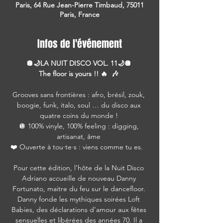
Paris, 64 Rue Jean-Pierre Timbaud, 75011
Paris, France
Infos de l'événement
🪩🌙LA NUIT DISCO VOL. 11🌙🪩 
The floor is yours !! 🔥  🎶 
Grooves sans frontières : afro, brésil, zouk, 
boogie, funk, italo, soul … du disco aux 
quatre coins du monde ! 
🪩 100% vinyle, 100% feeling : digging, 
artisanat, âme 
❤️ Ouverte à tou·te·s : viens comme tu es.   
Pour cette édition, l’hôte de la Nuit Disco 
Adriano accueille de nouveau Danny 
Fortunato, maitre du feu sur le dancefloor. 
Danny fonde les mythiques soirées Loft 
Babies, des déclarations d’amour aux fêtes 
sensuelles et libérées des années 70. Il a 