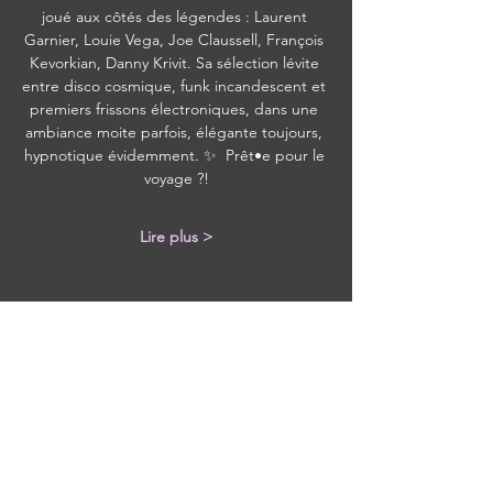
joué aux côtés des légendes : Laurent 
Garnier, Louie Vega, Joe Claussell, François 
Kevorkian, Danny Krivit. Sa sélection lévite 
entre disco cosmique, funk incandescent et 
premiers frissons électroniques, dans une 
ambiance moite parfois, élégante toujours, 
hypnotique évidemment. ✨  Prêt•e pour le 
voyage ?!
Lire plus >
Partager cet événement