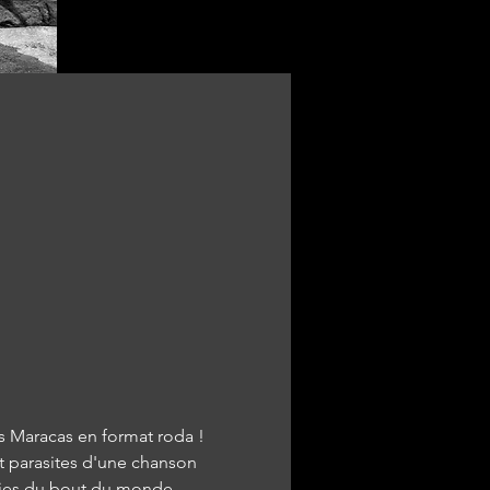
is Maracas en format roda !
et parasites d'une chanson 
odies du bout du monde