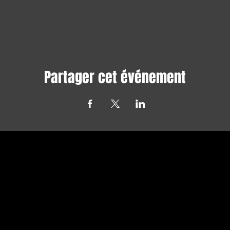
Partager cet événement
Avec tous les derniers concerts et
événements. Abonnez-vous pour recevoir
notre newsletter