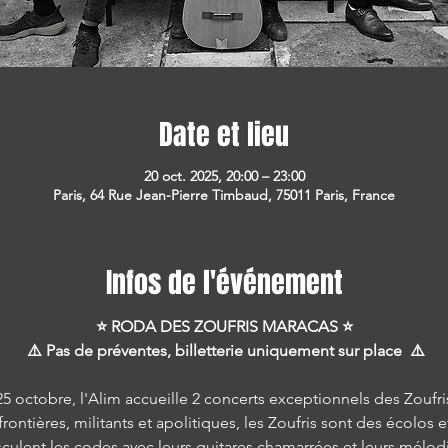
Date et lieu
20 oct. 2025, 20:00 – 23:00
Paris, 64 Rue Jean-Pierre Timbaud, 75011 Paris, France
Infos de l'événement
⭐ RODA DES ZOUFRIS MARACAS ⭐
 ⚠️ Pas de préventes, billetterie uniquement sur place  ⚠️
5 octobre, l'Alim accueille 2 concerts exceptionnels des Zoufr
frontières, militants et apolitiques, les Zoufris sont des écolos 
usculent les codes avec leurs guitares chamarrées et leurs mél