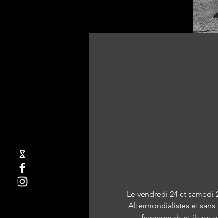
Le vendredi 24 et samedi 2
Altermondialistes et sans 
française dont ils bo