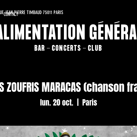
RUE JEAN PIERRE TIMBAUD 75011 PARIS
CONTACT
'ALIMENTATION GÉNÉRA
BAR - CONCERTS - CLUB
S ZOUFRIS MARACAS (chanson fra
lun. 20 oct.
  |  
Paris