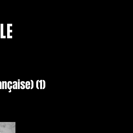
LE
nçaise) (1)