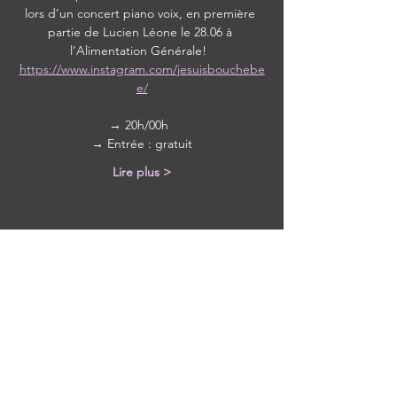
lors d’un concert piano voix, en première 
partie de Lucien Léone le 28.06 à 
l’Alimentation Générale!  
https://www.instagram.com/jesuisbouchebe
e/
→ 20h/00h  
→ Entrée : gratuit
Lire plus >
Partager cet événement