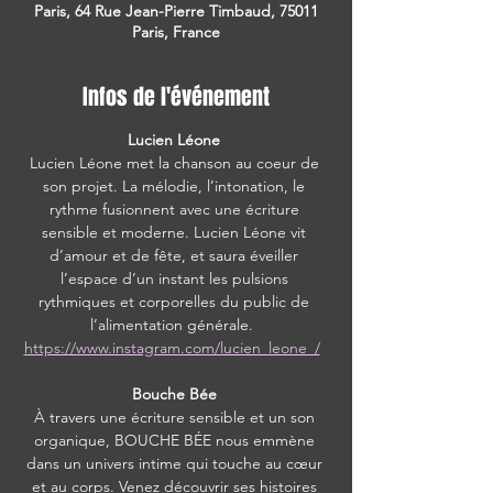
Paris, 64 Rue Jean-Pierre Timbaud, 75011
Paris, France
Infos de l'événement
Lucien Léone 
Lucien Léone met la chanson au coeur de 
son projet. La mélodie, l’intonation, le 
rythme fusionnent avec une écriture 
sensible et moderne. Lucien Léone vit 
d’amour et de fête, et saura éveiller 
l’espace d’un instant les pulsions 
rythmiques et corporelles du public de 
l’alimentation générale.  
https://www.instagram.com/lucien_leone_/
Bouche Bée 
À travers une écriture sensible et un son 
organique, BOUCHE BÉE nous emmène 
dans un univers intime qui touche au cœur 
et au corps. Venez découvrir ses histoires 