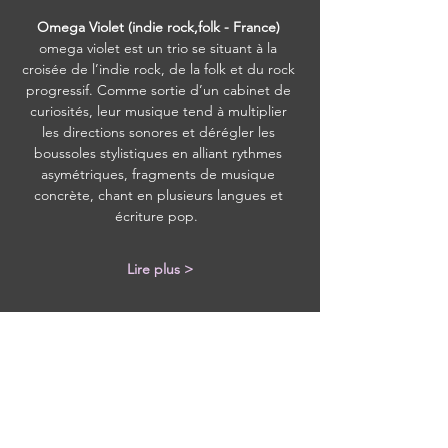
Omega Violet (indie rock,folk - France) 
omega violet est un trio se situant à la 
croisée de l’indie rock, de la folk et du rock 
progressif. Comme sortie d’un cabinet de 
curiosités, leur musique tend à multiplier 
les directions sonores et dérégler les 
boussoles stylistiques en alliant rythmes 
asymétriques, fragments de musique 
concrète, chant en plusieurs langues et 
écriture pop.  
Lire plus >
Partager cet événement