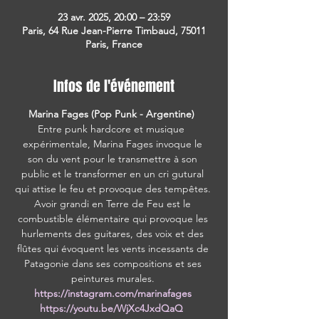
23 avr. 2025, 20:00 – 23:59
Paris, 64 Rue Jean-Pierre Timbaud, 75011
Paris, France
Infos de l'événement
Marina Fages (Pop Punk - Argentine)  
Entre punk hardcore et musique  
expérimentale, Marina Fages invoque le 
son du vent pour le transmettre à son 
public et le transformer en un cri gutural 
qui attise le feu et provoque des tempêtes. 
Avoir grandi en Terre de Feu est le 
combustible élémentaire qui provoque les 
hurlements des guitares, des voix et des 
flûtes qui évoquent les vents incessants de 
Patagonie dans ses compositions et ses 
peintures murales. 
https://instagram.com/marinafages
https://youtu.be/WjXc4JxdQaQ