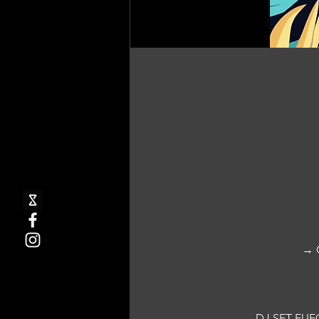
→ G
 DJ SET FU