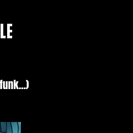
LE
unk...)