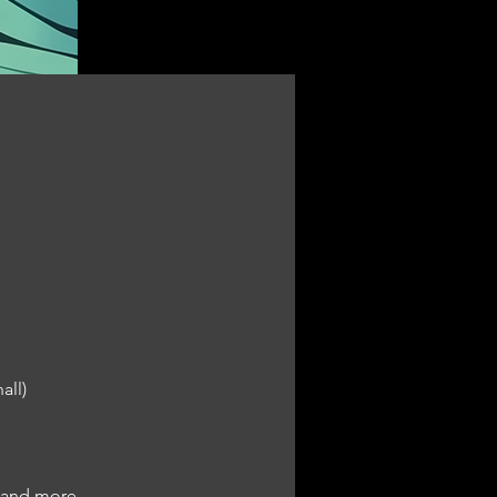
all)
and more … 