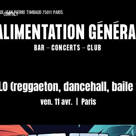
RUE JEAN PIERRE TIMBAUD 75011 PARIS
CONTACT
'ALIMENTATION GÉNÉRA
BAR - CONCERTS - CLUB
O (reggaeton, dancehall, baile f
ven. 11 avr.
  |  
Paris