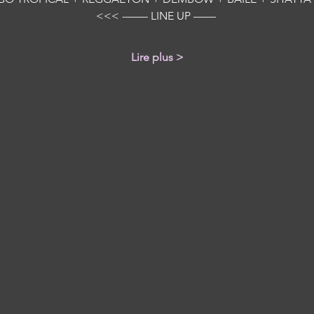
<<< -—— LINE UP —— 
Lire plus >