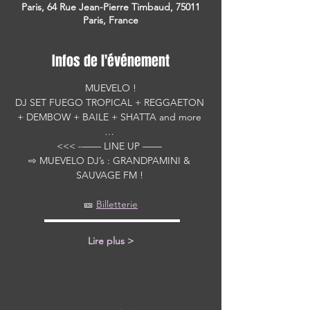
Paris, 64 Rue Jean-Pierre Timbaud, 75011
Paris, France
Infos de l'événement
MUEVELO !
DJ SET FUEGO TROPICAL + REGGAETON 
+ DEMBOW + BAILE + SHATTA and more 
… 
<<< -—— LINE UP —— 
⇨ MUEVELO DJ’s : GRANDPAMINI & 
SAUVAGE FM ! 
🎫 
Billetterie
 ▬▬▬▬▬▬▬▬▬▬▬▬▬▬
Lire plus >