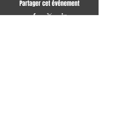
Partager cet événement
Avec tous les derniers concerts et
événements. Abonnez-vous pour
recevoir notre newsletter
S'abonner
TERMES ET CONDITIONS