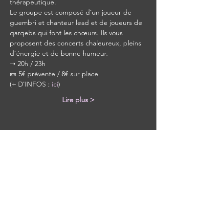
thérapeutique.
Le groupe est composé d’un joueur de 
guembri et chanteur lead et de joueurs de 
qarqebs qui font les chœurs. Ils vous 
proposent des concerts chaleureux, pleins 
d’énergie et de bonne humeur.
➝ 20h / 23h
🎫 5€ prévente / 8€ sur place
(+ D'INFOS : 
ici
)
Lire plus >
Partager cet événement