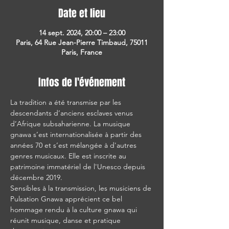
Date et lieu
14 sept. 2024, 20:00 – 23:00
Paris, 64 Rue Jean-Pierre Timbaud, 75011
Paris, France
Infos de l'événement
La tradition a été transmise par les 
descendants d’anciens esclaves venus 
d’Afrique subsaharienne. La musique 
gnawa s’est internationalisée à partir des 
années 70 et s’est mélangée à d'autres 
genres musicaux. Elle est inscrite au 
patrimoine immatériel de l'Unesco depuis 
décembre 2019.
Sensibles à la transmission, les musiciens de 
Pulsation Gnawa apprécient ce bel 
hommage rendu à la culture gnawa qui 
réunit musique, danse et pratique 