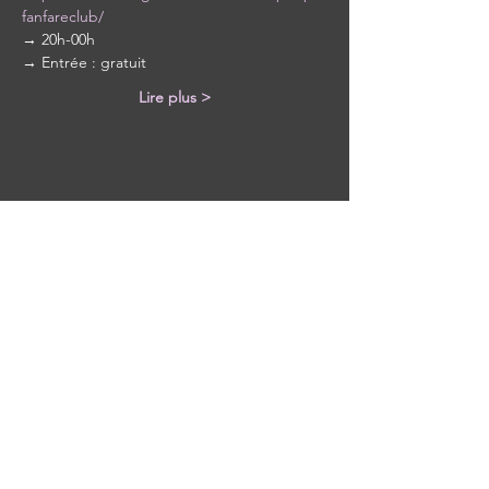
fanfareclub/
→ 20h-00h 
→ Entrée : gratuit  
Lire plus >
Partager cet événement
Avec tous les derniers concerts et
événements. Abonnez-vous pour
recevoir notre newsletter