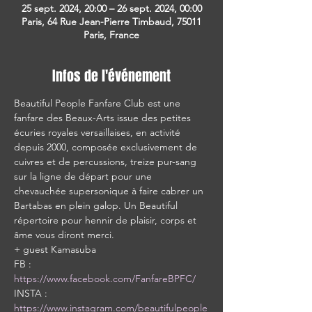
25 sept. 2024, 20:00 – 26 sept. 2024, 00:00
Paris, 64 Rue Jean-Pierre Timbaud, 75011
Paris, France
Infos de l'événement
Beautiful People Fanfare Club est une 
fanfare des Beaux-Arts issue des petites 
écuries royales versaillaises, en activité 
depuis 2000, composée exclusivement de 
cuivres et de percussions, treize pur-sang 
sur la ligne de départ pour une 
chevauchée supersonique à faire cabrer un 
Bartabas en plein galop. Un Beautiful 
répertoire pour hennir de plaisir, corps et 
âme vous diront merci.  
+ guest Kamasuba  
FB : 
https://www.facebook.com/FanfareBPFC/
INSTA : 
https://www.instagram.com/beautifulpeople