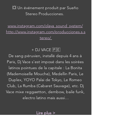
💥 Un événement produit par Sueño 
Stereo Producciones.  
www.instagram.com/olaya_sound_system/
http://www.instagram.com/producciones.s.s
tereo/
 + DJ VACE 🇵🇪 
De sang péruvien, installé depuis 4 ans à 
Paris, Dj Vace s'est imposé dans les soirées 
latinos pointues de la capitale : La Bonita 
(Mademoiselle Mouche), Medellin Paris, Le 
Duplex, YOYO Palai de Tokyo, Le Romeo 
Club, La Rumba (Cabaret Sauvage), etc. Dj 
Vace mixe reggaetton, dembow, baile funk, 
electro latino mais aussi…
Lire plus >