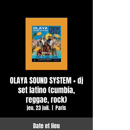
OLAYA SOUND SYSTEM + dj
set latino (cumbia,
reggae, rock)
jeu. 23 juil.
  |  
Paris
Date et lieu