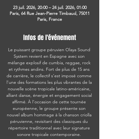
23 juil. 2026, 20:00 – 24 juil. 2026, 01:00
Paris, 64 Rue Jean-Pierre Timbaud, 75011
Paris, France
Infos de l'événement
Le puissant groupe péruvien Olaya Sound 
System revient en Espagne avec son 
mélange explosif de cumbia, reggae, rock 
et rythmes andins. Fort de plus de 15 ans 
de carrière, le collectif s’est imposé comme 
l’une des formations les plus vibrantes de la 
nouvelle scène tropicale latino-américaine, 
alliant danse, énergie et engagement social 
affirmé. À l’occasion de cette tournée 
européenne, le groupe présente son 
nouvel album hommage à la chanson criolla 
péruvienne, revisitant des classiques du 
répertoire traditionnel avec leur signature 
sonore tropicale contemporaine. 