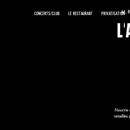
64, 
CONCERTS/CLUB
LE RESTAURANT
PRIVATISATION
L
Nourris 
retaillé