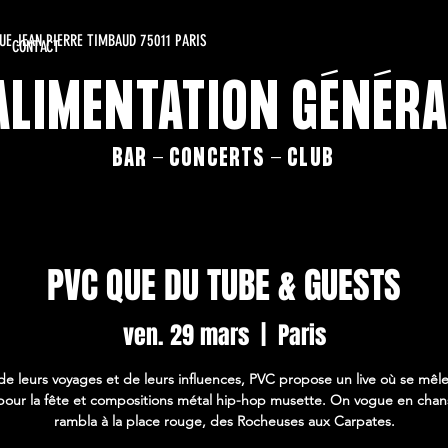
RUE JEAN PIERRE TIMBAUD 75011 PARIS
CONTACT
'ALIMENTATION GÉNÉRA
BAR - CONCERTS - CLUB
PVC QUE DU TUBE & GUESTS
ven. 29 mars
  |  
Paris
de leurs voyages et de leurs influences, PVC propose un live où se mêl
s pour la fête et compositions métal hip-hop musette. On vogue en chan
rambla à la place rouge, des Rocheuses aux Carpates.