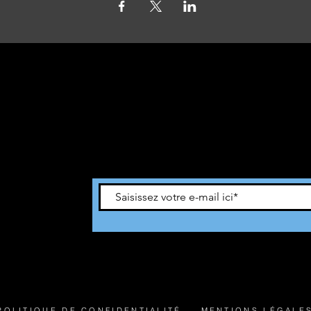
Avec tous les derniers concerts et
événements. Abonnez-vous pour recevoir
notre newsletter
POLITIQUE DE CONFIDENTIALITÉ
MENTIONS LÉGALE