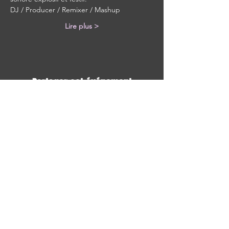
DJ / Producer / Remixer / Mashup
Lire plus >
Partager cet événement
Avec tous les derniers concerts et
événements. Abonnez-vous pour
recevoir notre newsletter