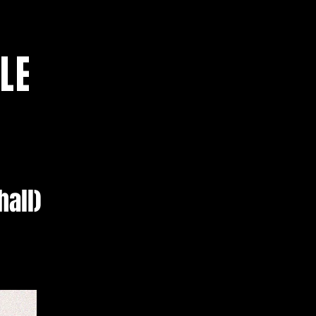
LE
all)