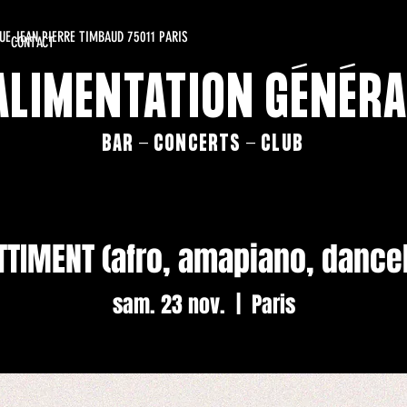
RUE JEAN PIERRE TIMBAUD 75011 PARIS
CONTACT
'ALIMENTATION GÉNÉRA
BAR - CONCERTS - CLUB
TTIMENT (afro, amapiano, danceh
sam. 23 nov.
  |  
Paris