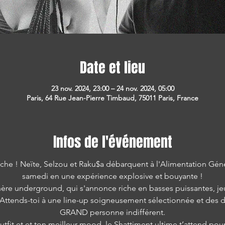
Date et lieu
23 nov. 2024, 23:00 – 24 nov. 2024, 05:00
Paris, 64 Rue Jean-Pierre Timbaud, 75011 Paris, France
Infos de l'événement
che ! Neïte, Selzou et Raku$a débarquent à l'Alimentation Gén
samedi en une expérience explosive et bouyante !
re underground, qui s'annonce riche en basses puissantes, jeu
 Attends-toi à une line-up soigneusement sélectionnée et des dj
GRAND personne indifférent.
utfit et et ton meilleur mood, le Shattiment ultime t’attend pou