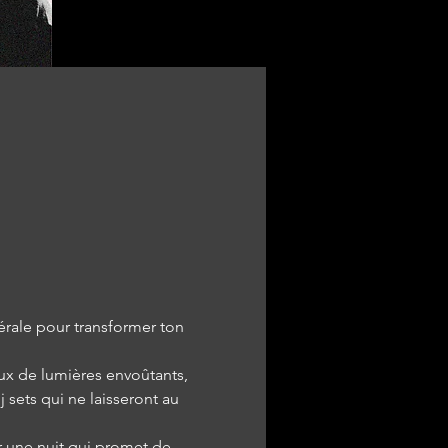
érale pour transformer ton 
x de lumières envoûtants, 
 sets qui ne laisseront au 
r une nuit qui promet de 