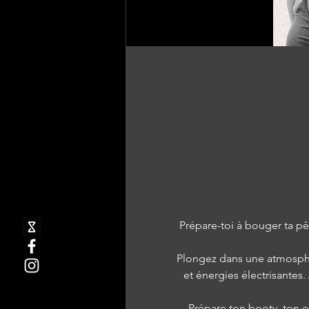
Prépare-toi à bouger ta pê
Plongez dans une atmosphè
et énergies électrisantes.
Prépare ton booty, ton o