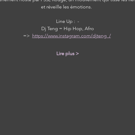
et réveille les émotions.  
Line Up :  -
 Dj Teng = Hip Hop, Afro 
=>  
https://www.instagram.com/djteng_/
Lire plus >