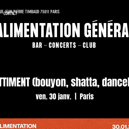
RUE JEAN PIERRE TIMBAUD 75011 PARIS
CONTACT
'ALIMENTATION GÉNÉRA
BAR - CONCERTS - CLUB
TTIMENT (bouyon, shatta, danceh
ven. 30 janv.
  |  
Paris