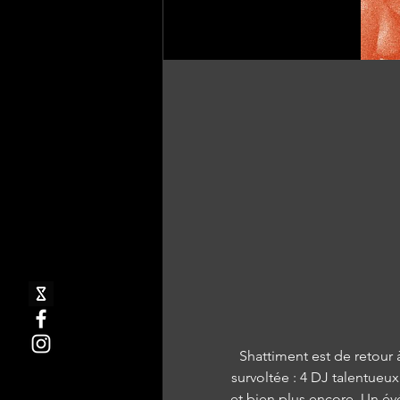
Shattiment est de retour
survoltée : 4 DJ talentueux
et bien plus encore. Un év