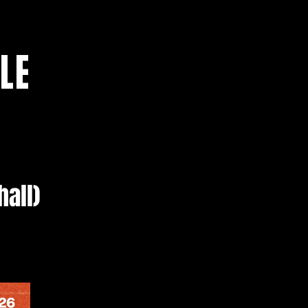
LE
all)