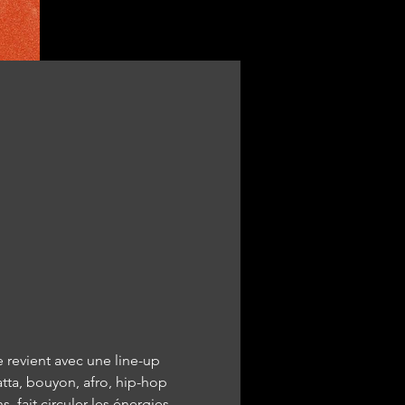
revient avec une line-up 
atta, bouyon, afro, hip-hop 
fait circuler les énergies 