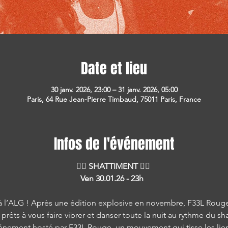
Date et lieu
30 janv. 2026, 23:00 – 31 janv. 2026, 05:00
Paris, 64 Rue Jean-Pierre Timbaud, 75011 Paris, France
Infos de l'événement
❤️‍🔥 SHATTIMENT ❤️‍🔥 
Ven 30.01.26 - 23h  
 à l’ALG ! Après une édition explosive en novembre, F33L Rouge 
 prêts à vous faire vibrer et danser toute la nuit au rythme du sh
énement hosté par F33L Rouge, un mouvement qui tisse les liens, 