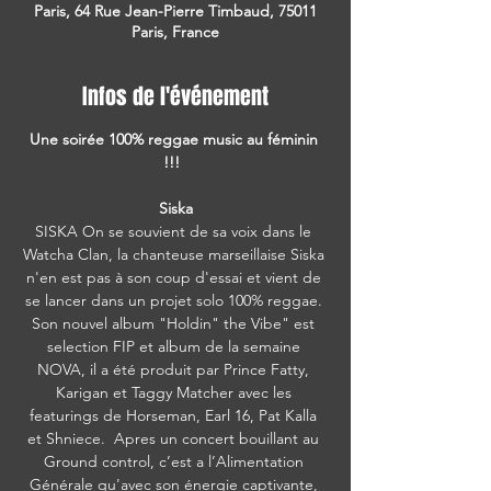
Paris, 64 Rue Jean-Pierre Timbaud, 75011
Paris, France
Infos de l'événement
Une soirée 100% reggae music au féminin 
!!!  
Siska
SISKA On se souvient de sa voix dans le 
Watcha Clan, la chanteuse marseillaise Siska 
n'en est pas à son coup d'essai et vient de 
se lancer dans un projet solo 100% reggae. 
Son nouvel album "Holdin" the Vibe" est 
selection FIP et album de la semaine 
NOVA, il a été produit par Prince Fatty, 
Karigan et Taggy Matcher avec les 
featurings de Horseman, Earl 16, Pat Kalla 
et Shniece.  Apres un concert bouillant au 
Ground control, c’est a l’Alimentation 
Générale qu'avec son énergie captivante, 