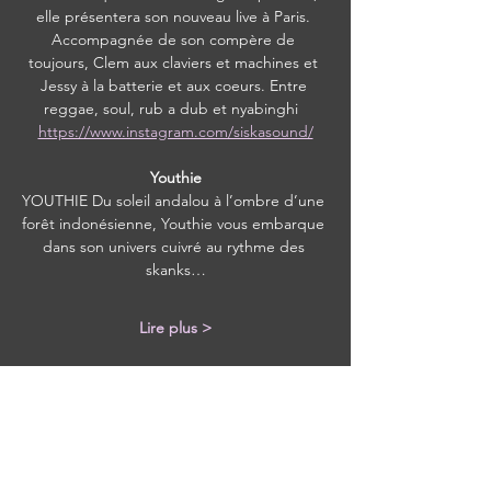
elle présentera son nouveau live à Paris. 
Accompagnée de son compère de 
toujours, Clem aux claviers et machines et 
Jessy à la batterie et aux coeurs. Entre 
reggae, soul, rub a dub et nyabinghi  
https://www.instagram.com/siskasound/
Youthie
YOUTHIE Du soleil andalou à l’ombre d’une 
forêt indonésienne, Youthie vous embarque 
dans son univers cuivré au rythme des 
skanks…
Lire plus >
Partager cet événement