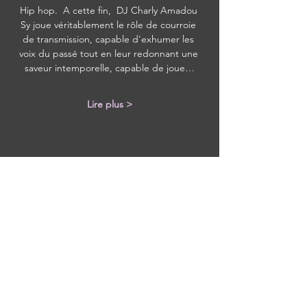
Hip hop.  A cette fin,  DJ Charly Amadou 
Sy joue véritablement le rôle de courroie 
de transmission, capable d'exhumer les 
voix du passé tout en leur redonnant une 
saveur intemporelle, capable de joue…
Lire plus >
Partager cet événement
Avec tous les derniers concerts et