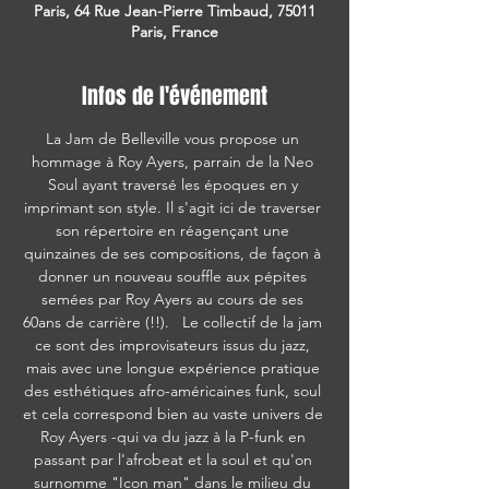
Paris, 64 Rue Jean-Pierre Timbaud, 75011
Paris, France
Infos de l'événement
La Jam de Belleville vous propose un 
hommage à Roy Ayers, parrain de la Neo 
Soul ayant traversé les époques en y 
imprimant son style. Il s'agit ici de traverser 
son répertoire en réagençant une 
quinzaines de ses compositions, de façon à 
donner un nouveau souffle aux pépites 
semées par Roy Ayers au cours de ses 
60ans de carrière (!!).   Le collectif de la jam 
ce sont des improvisateurs issus du jazz, 
mais avec une longue expérience pratique 
des esthétiques afro-américaines funk, soul 
et cela correspond bien au vaste univers de 
Roy Ayers -qui va du jazz à la P-funk en 
passant par l'afrobeat et la soul et qu'on 
surnomme "Icon man" dans le milieu du 