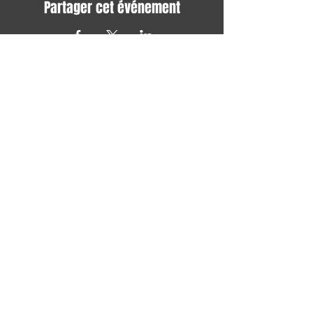
Partager cet événement
Avec tous les derniers concerts et
événements. Abonnez-vous pour
recevoir notre newsletter
S'abonner
TERMES ET CONDITIONS